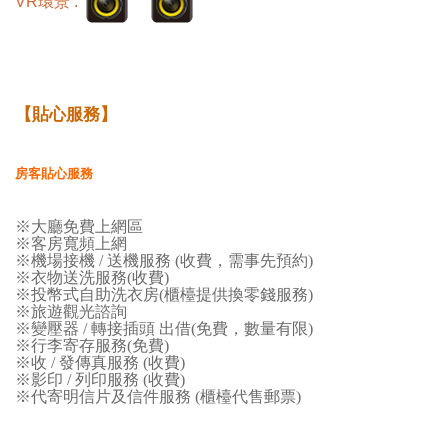
VR環景 :
【貼心服務】
房客貼心服務
※大廳免費上網區
※
客房寬頻上網
※
機場接機 / 送機服務 (收費，需事先預約)
※
衣物送洗服務(收費)
※
投幣式自助洗衣房(櫃檯提供換零錢服務)
※
旅遊觀光諮詢
※
變壓器 / 轉接插頭 出借(免費，數量有限)
※
行李寄存服務(免費)
※
收 / 發傳真服務 (收費)
※
影印 / 列印服務 (收費)
※
代寄明信片及信件服務 (櫃檯代售郵票)