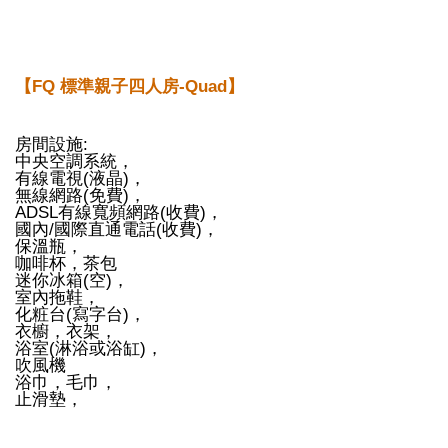
【FQ 標準親子四人房-Quad】
房間設施:
中央空調系統，
有線電視(液晶)，
無線網路(免費)，
ADSL有線寬頻網路(收費)，
國內/國際直通電話(收費)，
保溫瓶，
咖啡杯，茶包
迷你冰箱(空)，
室內拖鞋，
化粧台(寫字台)，
衣櫥，衣架，
浴室(淋浴或浴缸)，
吹風機
浴巾，毛巾，
止滑墊，