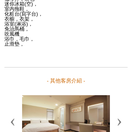
迷你冰箱(空)，
室內拖鞋，
化粧台(寫字台)，
衣櫥，衣架，
浴室(淋浴)，
免治馬桶，
吹風機
浴巾，毛巾，
止滑墊，
- 其他客房介紹 -
Previous
Next