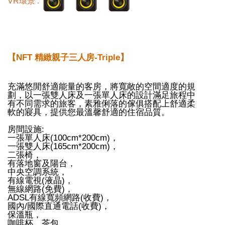
VR環景 :
【NFT 精緻親子三人房-Triple】
充滿悠閒舒適能量的客房，將寬敞的空間適度的規
劃，以一張雙人床及一張單人床的設計滿足旅程中
有不同需求的旅客，素雅俐落的傢俱搭配上舒適柔
軟的寢具，提供您最溫馨舒適的住宿品質。
房間設施:
一張單人床(100cm*200cm)，
一張雙人床(165cm*200cm)，
二張椅，
有落地窗及陽台，
中央空調系統，
有線電視(液晶)，
無線網路(免費)，
ADSL有線寬頻網路(收費)，
國內/國際直通電話(收費)，
保溫瓶，
咖啡杯，茶包