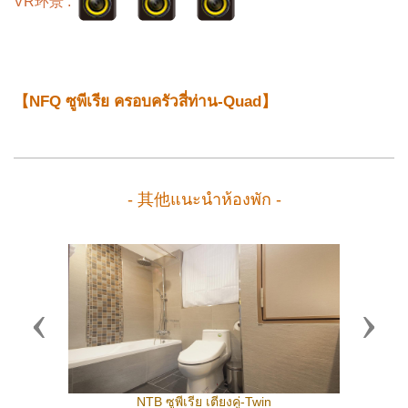
VR环景 :
【NFQ ซูพีเรีย ครอบครัวสี่ท่าน-Quad】
- 其他แนะนำห้องพัก -
Previous
Next
NTB ซูพีเรีย เตียงคู่-Twin