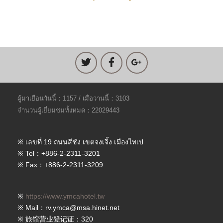
ผู้มาเยือนวันนี้：1157 / เมื่อวานนี้：3103
จำนวนผู้เยี่ยมชมทั้งหมด：22029443
※ เลขที่ 19 ถนนสีชัง เขตจงเจิ้ง เมืองไทเป
※ Tel：+886-2-2311-3201
※ Fax：+886-2-2311-3209
※
https://www.ymcahotel.tw
※ Mail：rv.ymca@msa.hinet.net
※ 旅馆营业登记证：320