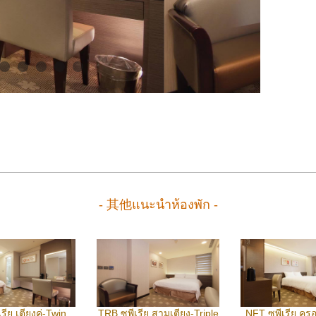
- 其他แนะนำห้องพัก -
รีย เตียงคู่-Twin
TRB ซูพีเรีย สามเตียง-Triple
NFT ซูพีเรีย ค