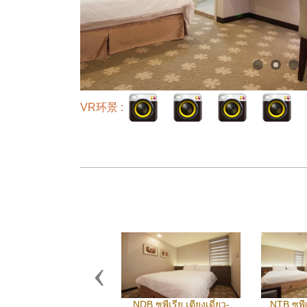
VR环景 :
Previous
NDB ซูพีเรีย เตียงเดี่ยว-
NTB ซูพีเ