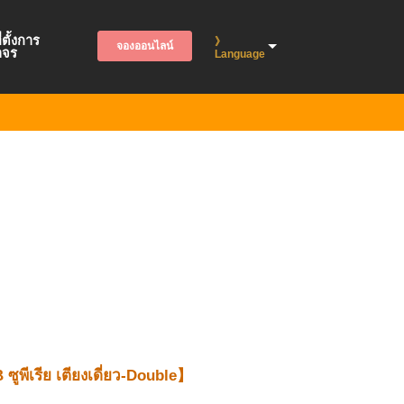
่ตั้งการ
》
จองออนไลน์
าจร
Language
ูพีเรีย เตียงเดี่ยว-Double】