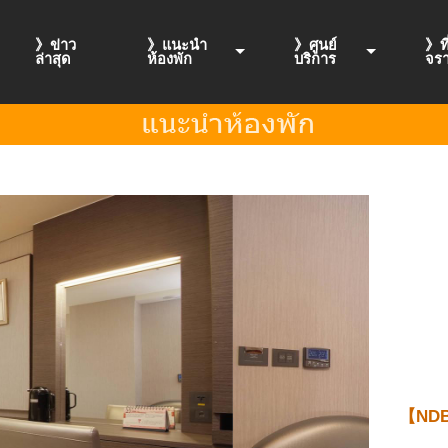
》ข่าว
》แนะนำ
》ศูนย์
》ที
ล่าสุด
ห้องพัก
บริการ
จร
【NDB ซ