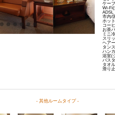
ケーブ
Wi-Fi
ADS
市內/
ホッ
コー
お茶
ミニ冷
スリ
ヘア
タン
ハン
浴室(
バス
タオ
滑り
- 其他ルームタイプ -