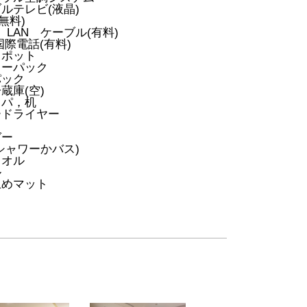
ルテレビ(液晶)
(無料)
L LAN ケーブル(有料)
国際電話(有料)
トポット
ヒーパック
パック
蔵庫(空)
ッパ，机
ードライヤー
ス
ガー
シャワーかバス)
タオル
ル
止めマット