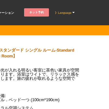
ネット予約
ケーション
》Language
 スタンダード シングル ルーム-Standard
le Room】
の光が入れる明るい客室に茶色い家具が空間
まります。浴室はワイトで、リラックス感を
出します。旅の疲れが取れるような空間で
備:
．ベッド一つ (100cm*190cm)
り
トラル空調システム