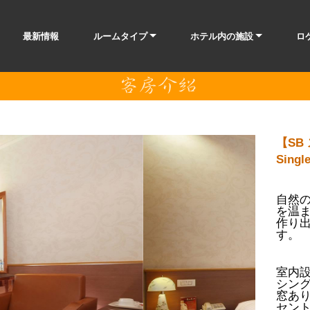
最新情報
ルームタイプ
ホテル内の施設
ロ
【SB
Sing
自然
を温
作り
す。
室内設
シングル
窓あ
セン