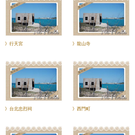
》行天宮
》龍山寺
》台北忠烈祠
》西門町