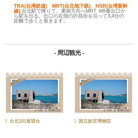
TRA(台湾鉄道)
，
MRT(台北地下鉄)
，
HSR(台湾新幹
線)
台北駅で降りて、東南方向へMRT M8番出口か
ら駅を出る。出口の左側の許昌街を沿って3,4分の
距離で歩くと着きます。
- 周辺観光 -
》台北101展望台
》国立故宮博物院