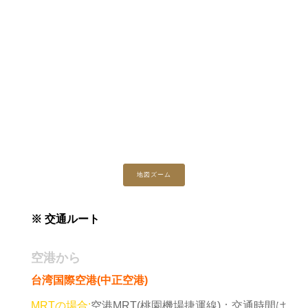
地図ズーム
※ 交通ルート
空港から
台湾国際空港(中正空港)
MRTの場合:
空港MRT(
桃園機場捷運線)：交通時間は