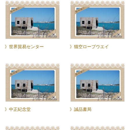
》世界貿易センター
》猫空ロープウエイ
》中正紀念堂
》誠品書局