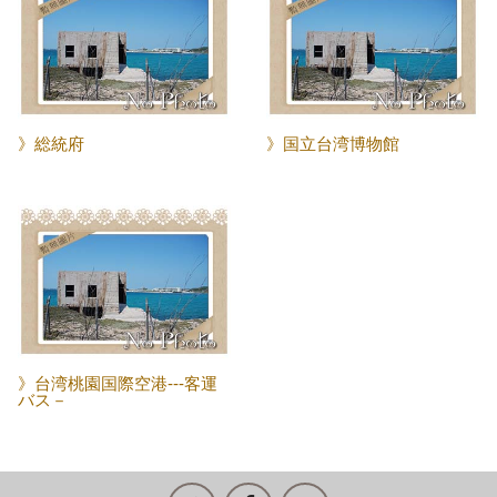
》総統府
》国立台湾博物館
》台湾桃園国際空港---客運
バス－