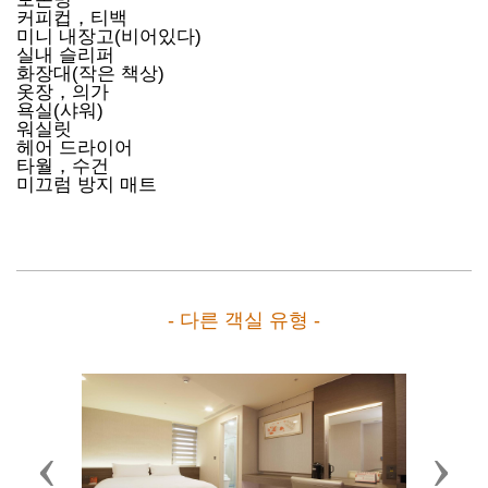
커피컵，티백
미니 내장고(비어있다)
실내 슬리퍼
화장대(작은 책상)
옷장，의가
욕실(샤워)
워실릿
헤어 드라이어
타월，수건
미끄럼 방지 매트
- 다른 객실 유형 -
Previous
Next