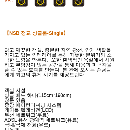
VR :
【NSB 정교 싱글룸-Single】
맑고 깨끗한 객실, 충분한 자연 광선, 안개 색깔을
가지고 있는 인테리어를 통해 따뜻한 분위기와 소
박한 느낌을 만든다. 또한 횐색적인 욕실에서 시원
하고 부담감이 없는 공간을 통해 마음과 피곤감을
플 수 있는 효과를 만든다. 본 관에 오시는 손님들
에게 최고의 휴게 시기를 제공드린다.
객실 시설
싱글 베드 하나(115cm*190cm)
창문 있음
중앙 에어컨디셔닝 시스템
케이블 텔레비전(LCD)
무선 네트워크(무료)
ADSL 유선 광대역 네트워크(유료)
국내/국제 전화(유료)
보온병